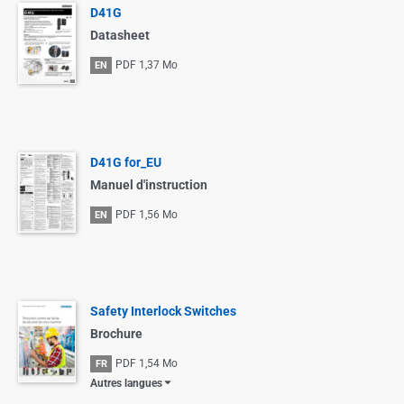
D41G
Datasheet
PDF
1,37 Mo
EN
D41G for_EU
Manuel d'instruction
PDF
1,56 Mo
EN
Safety Interlock Switches
Brochure
PDF
1,54 Mo
FR
Autres langues