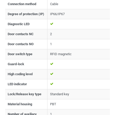
Connection method
Cable
Degree of protection (IP)
IP66/IP67
Diagnostic LED
Door contacts NC
2
Door contacts NO
1
Door switch type
RFID magnetic
Guard-lock
High coding level
LED indicator
Lock/Release key type
Standard key
Material housing
PBT
Number of auxiliary
1