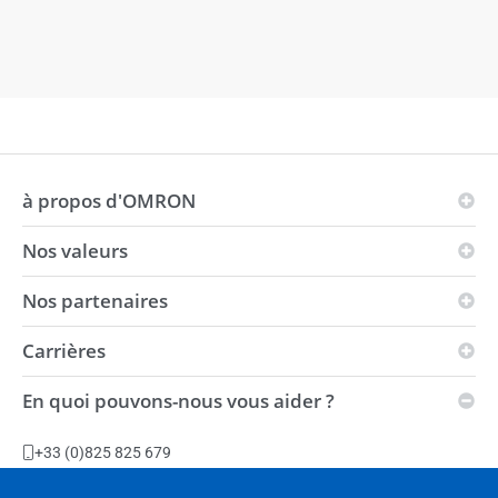
à propos d'OMRON
Nos valeurs
Les principes d'OMRON
Domaines d'activité
Nos partenaires
Vision
Présence mondiale
i-Automation!
Carrières
Partenaires solution
Environnement
Force
Distributeurs
En quoi pouvons-nous vous aider ?
Conditions générales de ventes
Postes vacants
Centre d'automatisation
Développement durable
Installations de production
+33 (0)825 825 679
Slavery Act Statement
Poser une question