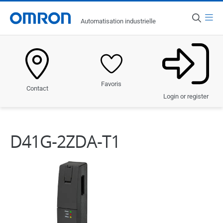
Menu
Automatisation industrielle
Pays
France
Produits
Favoris
Contact
Solutions
Login or register
Industries
D41G-2ZDA-T1
Services et assistance
Actualités