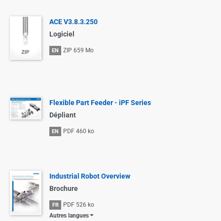
ACE V3.8.3.250
Logiciel
ZIP
659 Mo
EN
Flexible Part Feeder - iPF Series
Dépliant
PDF
460 ko
EN
Industrial Robot Overview
Brochure
PDF
526 ko
FR
Autres langues