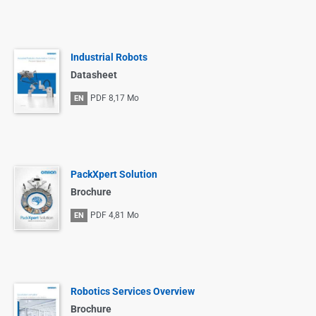
Industrial Robots
Datasheet
PDF
8,17 Mo
EN
PackXpert Solution
Brochure
PDF
4,81 Mo
EN
Robotics Services Overview
Brochure