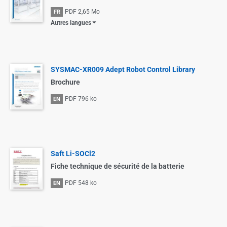
PDF
2,65 Mo
FR
Autres langues
SYSMAC-XR009 Adept Robot Control Library
Brochure
PDF
796 ko
EN
Saft Li-SOCl2
Fiche technique de sécurité de la batterie
PDF
548 ko
EN