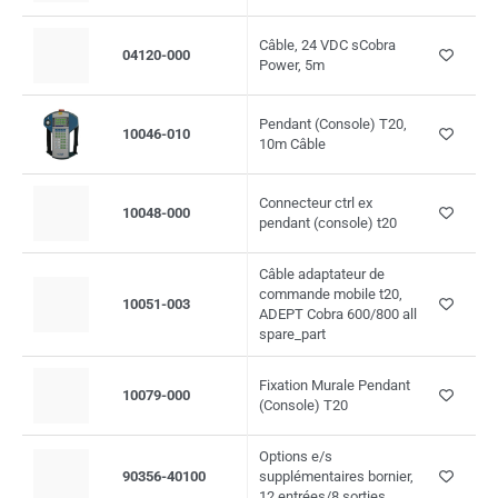
Câble, 24 VDC sCobra
04120-000
Power, 5m
Pendant (Console) T20,
10046-010
10m Câble
Connecteur ctrl ex
10048-000
pendant (console) t20
Câble adaptateur de
commande mobile t20,
10051-003
ADEPT Cobra 600/800 all
spare_part
Fixation Murale Pendant
10079-000
(Console) T20
Options e/s
90356-40100
supplémentaires bornier,
12 entrées/8 sorties