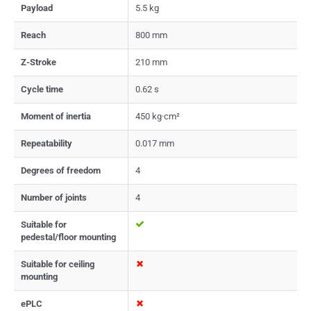
Payload
5.5 kg
Reach
800 mm
Z-Stroke
210 mm
Cycle time
0.62 s
Moment of inertia
450 kg·cm²
Repeatability
0.017 mm
Degrees of freedom
4
Number of joints
4
Suitable for
pedestal/floor mounting
Suitable for ceiling
mounting
ePLC