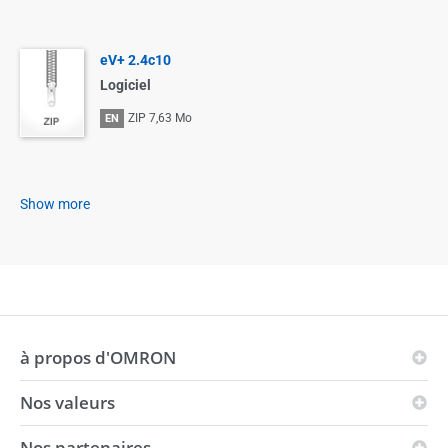
eV+ 2.4c10
Logiciel
ZIP
7,63 Mo
EN
Show more
à propos d'OMRON
Nos valeurs
Les principes d'OMRON
Domaines d'activité
Nos partenaires