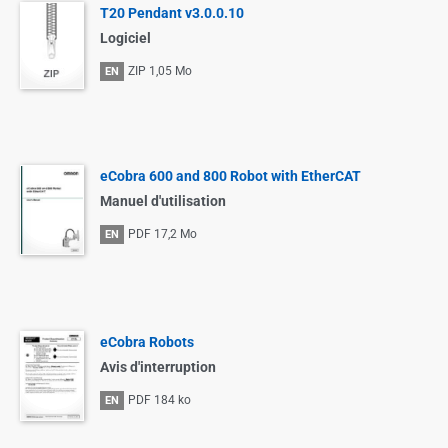
T20 Pendant v3.0.0.10
Logiciel
ZIP
1,05 Mo
EN
eCobra 600 and 800 Robot with EtherCAT
Manuel d'utilisation
PDF
17,2 Mo
EN
eCobra Robots
Avis d'interruption
PDF
184 ko
EN