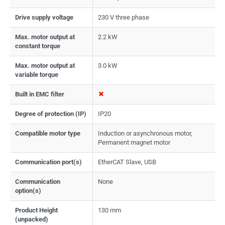
Drive supply voltage
230 V three phase
Max. motor output at
2.2 kW
constant torque
Max. motor output at
3.0 kW
variable torque
Built in EMC filter
Degree of protection (IP)
IP20
Compatible motor type
Induction or asynchronous motor,
Permanent magnet motor
Communication port(s)
EtherCAT Slave, USB
Communication
None
option(s)
Product Height
130 mm
(unpacked)