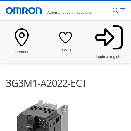
Menu
Automatisation industrielle
Pays
France
Produits
Favoris
Contact
Solutions
Login or register
Industries
3G3M1-A2022-ECT
Services et assistance
Actualités