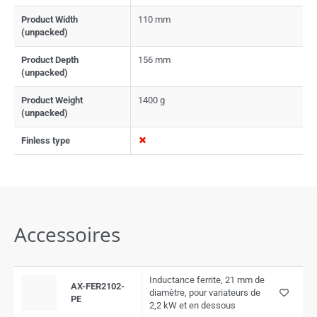
Product Width
110 mm
(unpacked)
Product Depth
156 mm
(unpacked)
Product Weight
1400 g
(unpacked)
Finless type
Accessoires
Inductance ferrite, 21 mm de
AX-FER2102-
diamètre, pour variateurs de
PE
2,2 kW et en dessous