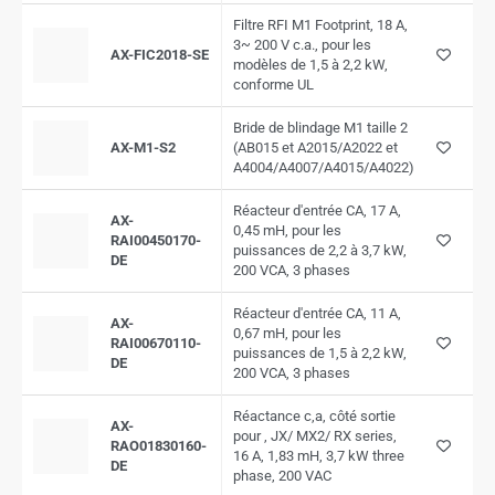
Filtre RFI M1 Footprint, 18 A,
3~ 200 V c.a., pour les
AX-FIC2018-SE
modèles de 1,5 à 2,2 kW,
conforme UL
Bride de blindage M1 taille 2
AX-M1-S2
(AB015 et A2015/A2022 et
A4004/A4007/A4015/A4022)
Réacteur d'entrée CA, 17 A,
AX-
0,45 mH, pour les
RAI00450170-
puissances de 2,2 à 3,7 kW,
DE
200 VCA, 3 phases
Réacteur d'entrée CA, 11 A,
AX-
0,67 mH, pour les
RAI00670110-
puissances de 1,5 à 2,2 kW,
DE
200 VCA, 3 phases
Réactance c,a, côté sortie
AX-
pour , JX/ MX2/ RX series,
RAO01830160-
16 A, 1,83 mH, 3,7 kW three
DE
phase, 200 VAC