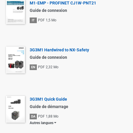
M1-EMP - PROFINET CJ1W-PNT21
Guide de connexion
PDF
1,5 Mo
IT
3G3M1 Hardwired to NX-Safety
Guide de connexion
PDF
2,32 Mo
EN
3G3M1 Quick Guide
Guide de démarrage
PDF
1,88 Mo
DA
Autres langues