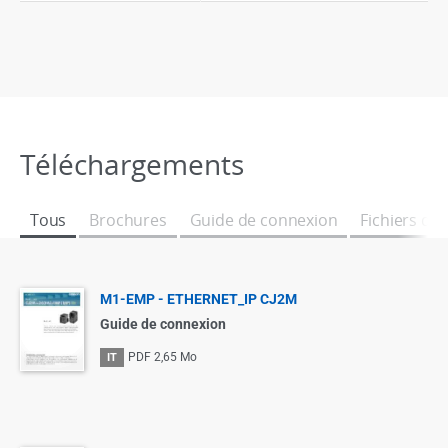
Téléchargements
Tous
Brochures
Guide de connexion
Fichiers de
M1-EMP - ETHERNET_IP CJ2M
Guide de connexion
PDF
2,65 Mo
IT