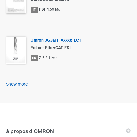
PDF
1,69 Mo
IT
Omron 3G3M1-Axxxx-ECT
Fichier EtherCAT ESI
ZIP
2,1 Mo
EN
Show more
à propos d'OMRON