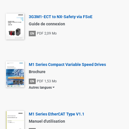
3G3M1-ECT to NX-Safety via FSoE
Guide de connexion
PDF
2,09 Mo
EN
M1 Series Compact Variable Speed Drives
Brochure
PDF
1,53 Mo
EN
Autres langues
M1 Series EtherCAT Type V1.1
Manuel d'utilisation