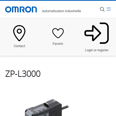
Menu
Automatisation industrielle
Pays
France
Produits
Favoris
Contact
Solutions
Login or register
Industries
ZP-L3000
Services et assistance
Actualités