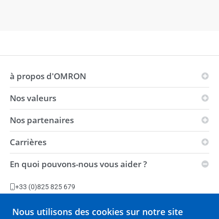
à propos d'OMRON
Nos valeurs
Les principes d'OMRON
Domaines d'activité
Nos partenaires
Vision
Présence mondiale
i-Automation!
Carrières
Partenaires solution
Environnement
Force
Distributeurs
En quoi pouvons-nous vous aider ?
Conditions générales de ventes
Postes vacants
Centre d'automatisation
Développement durable
Installations de production
+33 (0)825 825 679
Slavery Act Statement
Poser une question
Nous utilisons des cookies sur notre site
Charte de services