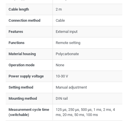
Cable length
2 m
Connection method
Cable
Features
External input
Functions
Remote setting
Material housing
Polycarbonate
Operation mode
None
Power supply voltage
10-30 V
Setting method
Manual adjustment
Mounting method
DIN rail
Measurement cycle time
125 µs, 250 µs, 500 µs, 1 ms, 2 ms, 4
(switchable)
ms, 20 ms, 50 ms, 100 ms