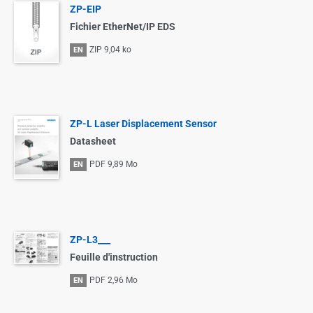
ZP-EIP
Fichier EtherNet/IP EDS
ZIP
9,04 ko
EN
ZP-L Laser Displacement Sensor
Datasheet
PDF
9,89 Mo
EN
ZP-L3___
Feuille d'instruction
PDF
2,96 Mo
EN