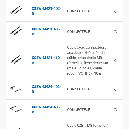
XS3W-M421-402-
CONNECTEUR
R
XS3W-M421-405-
CONNECTEUR
R
Câble avec connecteurs
aux deux extrémités du
XS3W-M421-410-
câble, prise droite M8
R
(femelle), fiche droite M8
(mâle), 4 pôles, câble
robot PVC, IP67, 10 m
XS3W-M424-402-
CONNECTEUR
R
XS3W-M424-405-
CONNECTEUR
R
Câble 0.2m, M8 femelle /