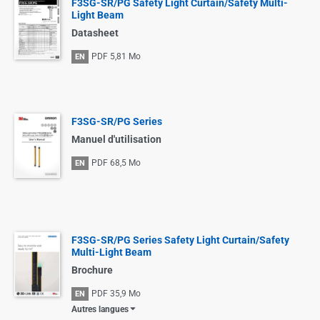
F3SG-SR/PG Safety Light Curtain/Safety Multi-
Light Beam
Datasheet
PDF
5,81 Mo
EN
F3SG-SR/PG Series
Manuel d'utilisation
PDF
68,5 Mo
EN
F3SG-SR/PG Series Safety Light Curtain/Safety
Multi-Light Beam
Brochure
PDF
35,9 Mo
EN
Autres langues