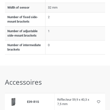
Width of sensor
32 mm
Number of fixed side-
2
mount brackets
Number of adjustable
1
side-mount brackets
Number of intermediate
0
brackets
Accessoires
Réflecteur 59,9 x 40,3 x
E39-R1S
7,5 mm