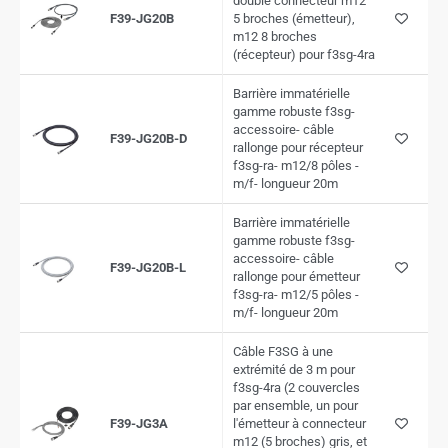
double connecteur m12
F39-JG20B
5 broches (émetteur),
m12 8 broches
(récepteur) pour f3sg-4ra
Barrière immatérielle
gamme robuste f3sg-
accessoire- câble
F39-JG20B-D
rallonge pour récepteur
f3sg-ra- m12/8 pôles -
m/f- longueur 20m
Barrière immatérielle
gamme robuste f3sg-
accessoire- câble
F39-JG20B-L
rallonge pour émetteur
f3sg-ra- m12/5 pôles -
m/f- longueur 20m
Câble F3SG à une
extrémité de 3 m pour
f3sg-4ra (2 couvercles
par ensemble, un pour
F39-JG3A
l'émetteur à connecteur
m12 (5 broches) gris, et