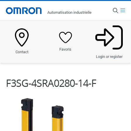
Menu
Automatisation industrielle
Pays
France
Produits
Favoris
Contact
Solutions
Login or register
Industries
F3SG-4SRA0280-14-F
Services et assistance
Actualités