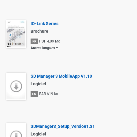
IO-Link Series
Brochure
PDF
4,09 Mo
FR
Autres langues
SD Manager 3 MobileApp V1.10
Logiciel
RAR
619 ko
EN
SDManager3_Setup_Version1.31
Logiciel