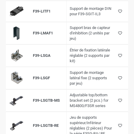
Support de montage DIN
F39-LITF1
pour F39-SGIT-IL3
Support bras de capteur
F39-LMAF1
d'inhibition (2 unités par
jeu)
Étrier de fixation latérale
F39-LSGA
réglable (2 supports par
kit)
Support de montage
F39-LSGF
latéral fixe (2 supports
par jeu)
Adjustable top/bottom
F39-LSGTB-MS
bracket set (2 pcs.) for
MS4800/F3SR series
Jeu de supports
supérieur/inférieur
F39-LSGTB-RE
réglables (2 pièces) Pour
la série F3SG-RA/ RE