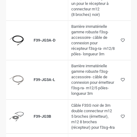
un pour le récepteur à
connecteur m12
(8 broches) noir)
Barrière immatérielle
gamme robuste f3sg-
accessoire- câble de
F39-JG3A-D
connexion pour
récepteur f3sg-ra- m12/8
pôles- longueur 3m
Barrière immatérielle
gamme robuste f3sg-
accessoire- câble de
F39-JG3A-L
connexion pour émetteur
f3sg-ra- m12/5 pôles-
longueur 3m
Câble F3SG noir de 3m
double connecteur m12
F39-JG3B
5 broches (émetteur),
m12 8 broches
(récepteur) pour f3sg-4ra