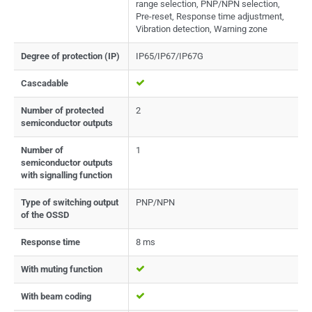
range selection, PNP/NPN selection,
Pre-reset, Response time adjustment,
Vibration detection, Warning zone
Degree of protection (IP)
IP65/IP67/IP67G
Cascadable
Number of protected
2
semiconductor outputs
Number of
1
semiconductor outputs
with signalling function
Type of switching output
PNP/NPN
of the OSSD
Response time
8 ms
With muting function
With beam coding