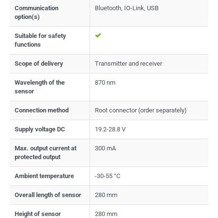
Communication
Bluetooth, IO-Link, USB
option(s)
Suitable for safety
functions
Scope of delivery
Transmitter and receiver
Wavelength of the
870 nm
sensor
Connection method
Root connector (order separately)
Supply voltage DC
19.2-28.8 V
Max. output current at
300 mA
protected output
Ambient temperature
-30-55 °C
Overall length of sensor
280 mm
Height of sensor
280 mm