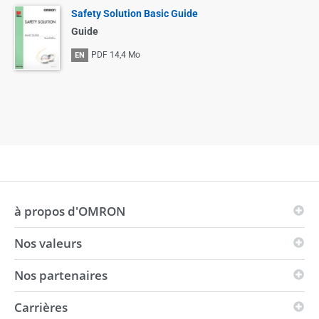
Safety Solution Basic Guide
Guide
PDF
14,4 Mo
EN
à propos d'OMRON
Nos valeurs
Les principes d'OMRON
Domaines d'activité
Nos partenaires
Vision
Présence mondiale
i-Automation!
Carrières
Partenaires solution
Environnement