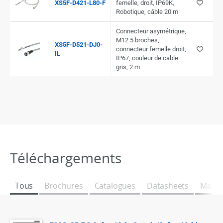
XS5F-D421-L80-F
femelle, droit, IP69K,
Robotique, câble 20 m
Connecteur asymétrique,
M12 5 broches,
XS5F-D521-DJ0-
connecteur femelle droit,
IL
IP67, couleur de cable
gris, 2 m
Téléchargements
Tous
Brochures
Catalogues
Datasheets
Manue