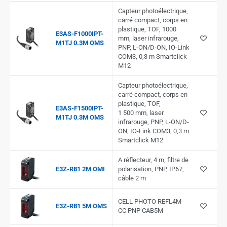
Capteur photoélectrique,
carré compact, corps en
plastique, TOF, 1000
E3AS-F1000IPT-
mm, laser infrarouge,
M1TJ 0.3M OMS
PNP, L-ON/D-ON, IO-Link
COM3, 0,3 m Smartclick
M12
Capteur photoélectrique,
carré compact, corps en
plastique, TOF,
E3AS-F1500IPT-
1 500 mm, laser
M1TJ 0.3M OMS
infrarouge, PNP, L-ON/D-
ON, IO-Link COM3, 0,3 m
Smartclick M12
A réflecteur, 4 m, filtre de
E3Z-R81 2M OMI
polarisation, PNP, IP67,
câble 2 m
CELL PHOTO REFL4M
E3Z-R81 5M OMS
CC PNP CAB5M