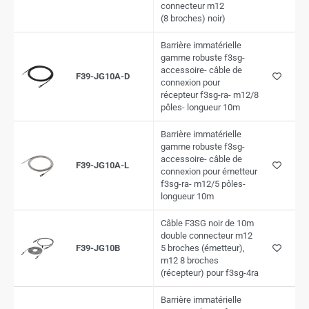
connecteur m12
(8 broches) noir)
Barrière immatérielle
gamme robuste f3sg-
accessoire- câble de
F39-JG10A-D
connexion pour
récepteur f3sg-ra- m12/8
pôles- longueur 10m
Barrière immatérielle
gamme robuste f3sg-
accessoire- câble de
F39-JG10A-L
connexion pour émetteur
f3sg-ra- m12/5 pôles-
longueur 10m
Câble F3SG noir de 10m
double connecteur m12
F39-JG10B
5 broches (émetteur),
m12 8 broches
(récepteur) pour f3sg-4ra
Barrière immatérielle