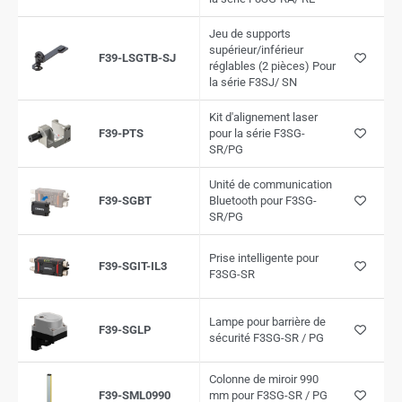
Jeu de supports
supérieur/inférieur
F39-LSGTB-SJ
réglables (2 pièces) Pour
la série F3SJ/ SN
Kit d'alignement laser
F39-PTS
pour la série F3SG-
SR/PG
Unité de communication
F39-SGBT
Bluetooth pour F3SG-
SR/PG
Prise intelligente pour
F39-SGIT-IL3
F3SG-SR
Lampe pour barrière de
F39-SGLP
sécurité F3SG-SR / PG
Colonne de miroir 990
F39-SML0990
mm pour F3SG-SR / PG