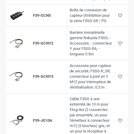
Boîte de connexion de
F39-GCN5
capteur d'inhibition pour
la série F3SG-SR / PG
Barrière immatérielle
gamme Robuste F3SG, -
F39-GCNY2
Accessoire, - connecteur
Y pour F3SG-RA, -
longueur 0.5m
Accessoire pour capteur
de sécurité, F3SG-R_SR,
F39-GCNY3
connecteur à joint en Y
M12 pour interrupteur de
réinitialisation, 0,5 m
Câble F3SG à une
extrémité de 10 m pour
f3sg-4ra (2 couvercles
par ensemble, un pour
F39-JG10A
l'émetteur à connecteur
m12 (5 broches) gris, et
un pour le récepteur à