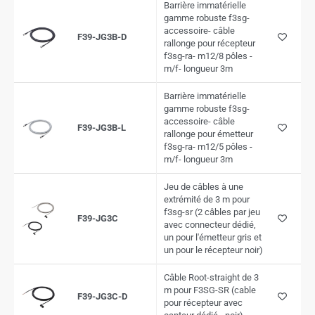
Barrière immatérielle
gamme robuste f3sg-
accessoire- câble
F39-JG3B-D
rallonge pour récepteur
f3sg-ra- m12/8 pôles -
m/f- longueur 3m
Barrière immatérielle
gamme robuste f3sg-
accessoire- câble
F39-JG3B-L
rallonge pour émetteur
f3sg-ra- m12/5 pôles -
m/f- longueur 3m
Jeu de câbles à une
extrémité de 3 m pour
f3sg-sr (2 câbles par jeu
F39-JG3C
avec connecteur dédié,
un pour l'émetteur gris et
un pour le récepteur noir)
Câble Root-straight de 3
m pour F3SG-SR (cable
F39-JG3C-D
pour récepteur avec