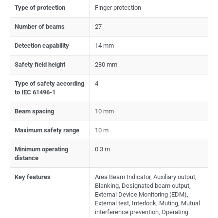
Type of protection
Finger protection
Number of beams
27
Detection capability
14 mm
Safety field height
280 mm
Type of safety according
4
to IEC 61496-1
Beam spacing
10 mm
Maximum safety range
10 m
Minimum operating
0.3 m
distance
Key features
Area Beam Indicator, Auxiliary output,
Blanking, Designated beam output,
External Device Monitoring (EDM),
External test, Interlock, Muting, Mutual
interference prevention, Operating