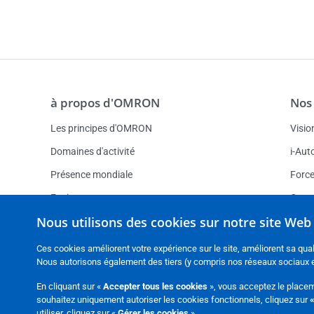
à propos d'OMRON
Nos
Les principes d'OMRON
Visio
Domaines d'activité
i-Aut
Présence mondiale
Forc
Environnement
Centr
Nous utilisons des cookies sur notre site Web
Conditions générales de ventes
Insta
Développement durable
Ces cookies améliorent votre expérience sur le site, améliorent sa qual
Nous autorisons également des tiers (y compris nos réseaux sociaux et
Slavery Act Statement
En cliquant sur «
Accepter tous les cookies
», vous acceptez le placem
Charte de services
souhaitez uniquement autoriser les cookies fonctionnels, cliquez sur
«
utiliser, cliquez sur «
Gérer les cookies
».