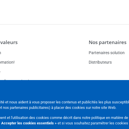
 valeurs
Nos partenaires
n
Partenaires solution
omation!
Distributeurs
e
e d'automatisation
llations de production
Carrières
ité et nous aident à vous proposer les contenus et publicités les plus susceptib
Postes vacants
 nos partenaires publicitaires) à placer des cookies sur notre site Web.
ent et l'utilisation des cookies comme décrit dans notre
politique en matière de
 Accepter les cookies essentiels »
et si vous souhaitez paramétrer les cookie