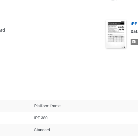
iPF
ard
Dat
EN
Platform frame
iPF-380
Standard